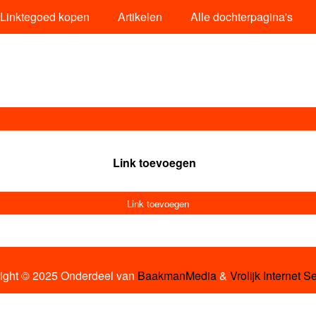
Linktegoed kopen
Artikelen
Alle dochterpagina's
Link toevoegen
Link toevoegen
ight © 2025 Onderdeel van
BaakmanMedia
&
Vrolijk Internet S