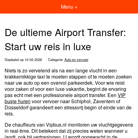
Menu +
De ultieme Airport Transfer:
Start uw reis in luxe
Geplaatst op 10-02-2026
Categorie:
Auto en vervoer
Niets is zo vervelend als na een lange vlucht in een
krakkemikkige taxi te moeten stappen of te moeten zoeken
naar uw auto op een overvol parkeerdek. Voor wie reist
voor zaken of voor een luxe vakantie, begint de ervaring
pas echt met een professionele airport transfer. Een
VIP
busje huren
voor vervoer naar Schiphol, Zaventem of
Düsseldorf garandeert een stressvrij begin of einde van de
reis.
De chauffeurs van Vipbus.nl monitoren uw vluchtgegevens
in real-time. Dit betekent dat zij precies weten wanneer u
landt, ook bij vertragingen. U wordt opgewacht in de